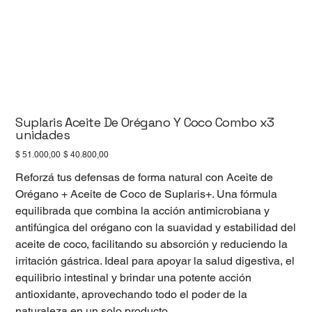
Suplaris Aceite De Orégano Y Coco Combo x3
unidades
Precio
Precio
$ 51.000,00
$ 40.800,00
original
de
oferta
Reforzá tus defensas de forma natural con Aceite de
Orégano + Aceite de Coco de Suplaris+. Una fórmula
equilibrada que combina la acción antimicrobiana y
antifúngica del orégano con la suavidad y estabilidad del
aceite de coco, facilitando su absorción y reduciendo la
irritación gástrica. Ideal para apoyar la salud digestiva, el
equilibrio intestinal y brindar una potente acción
antioxidante, aprovechando todo el poder de la
naturaleza en un solo producto.